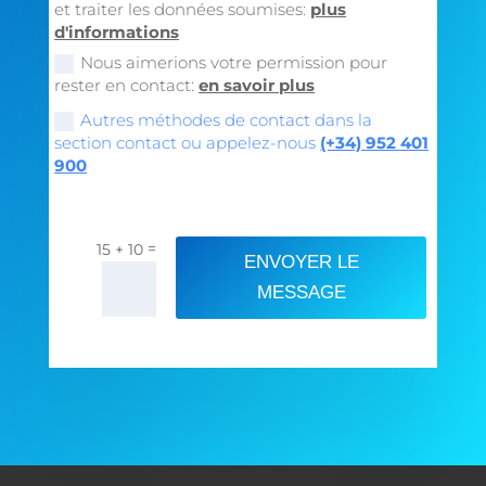
et traiter les données soumises:
plus
d'informations
Nous aimerions votre permission pour
rester en contact:
en savoir plus
Autres méthodes de contact dans la
section contact ou appelez-nous
(+34) 952 401
900
=
15 + 10
ENVOYER LE
MESSAGE