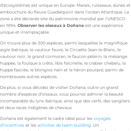
d’écosystèmes est unique en Europe. Marais, ruisseaux, dunes et
embouchure du fleuve Guadalquivir dans l’océan Atlantique. La
zone a été déclarée site du patrimoine mondial par l’UNESCO
en 1994.
Observer les oiseaux à Doñana
est une expérience
unique et irremplaçable.
On trouve plus de 300 espèces, parmi lesquelles le magnifique
aigle ibérique, le vautour fauve, le Circaète Jean-le-Blanc, le
vautour noir, le grand cormoran, le faucon pèlerin, la mésange
huppée, la foulque à crête, lìbis falcinelle, le crabier chebelu, la
huppe fasciée, le blongios nain et le héron pourpré, parmi de
nombreuses autres espèces.
De plus, si vous décidez de visiter Doñana, outre un grand
nombre d’espèces d’oiseaux, vous pourrez admirer la beauté
incomparable du lynx ibérique, ainsi que des cerfs, des sangliers
et deux races indigènes de chevaux.
Doñana est également le cadre idéal pour les
voyages
d’incentives
et les
activités de team building
. Un