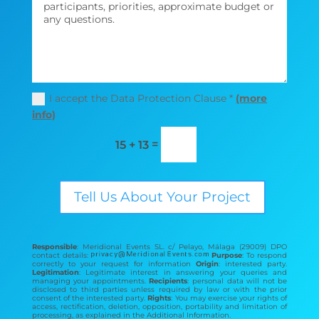
I accept the Data Protection Clause *
(more
info)
=
15 + 13
Tell Us About Your Project
Responsible
: Meridional Events SL. c/ Pelayo, Málaga (29009) DPO
contact details:
Purpose
: To respond
correctly to your request for information
Origin
: interested party.
Legitimation
: Legitimate interest in answering your queries and
managing your appointments.
Recipients
: personal data will not be
disclosed to third parties unless required by law or with the prior
consent of the interested party.
Rights
: You may exercise your rights of
access, rectification, deletion, opposition, portability and limitation of
processing, as explained in the Additional Information.