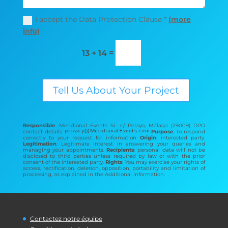
I accept the Data Protection Clause *
(more
info)
=
13 + 14
Tell Us About Your Project
Responsible
: Meridional Events SL. c/ Pelayo, Málaga (29009) DPO
contact details:
Purpose
: To respond
correctly to your request for information
Origin
: interested party.
Legitimation
: Legitimate interest in answering your queries and
managing your appointments.
Recipients
: personal data will not be
disclosed to third parties unless required by law or with the prior
consent of the interested party.
Rights
: You may exercise your rights of
access, rectification, deletion, opposition, portability and limitation of
processing, as explained in the Additional Information.
Contactez notre équipe