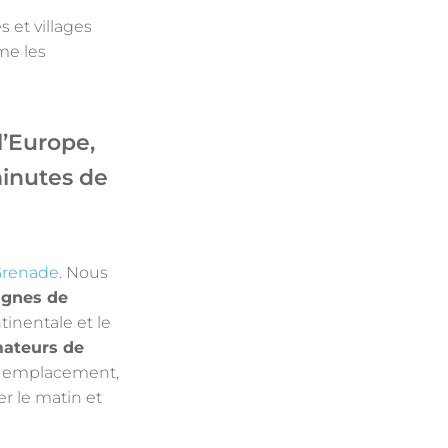
s et villages
ême les
l’Europe,
minutes de
renade
. Nous
agnes de
tinentale et le
mateurs de
son emplacement,
r le matin et