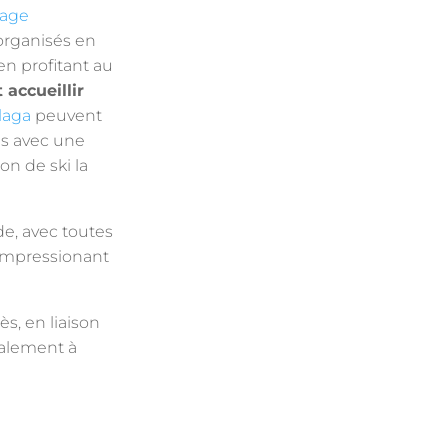
yage
 organisés en
 en profitant au
 accueillir
laga
peuvent
és avec une
on de ski la
e, avec toutes
impressionant
s, en liaison
galement à