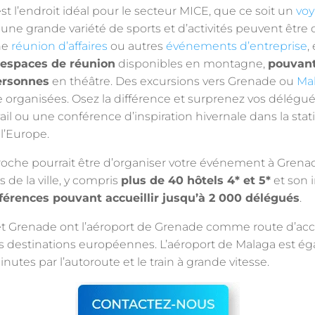
st l’endroit idéal pour le secteur MICE, que ce soit un
vo
une grande variété de sports et d’activités peuvent être
une
réunion d’affaires
ou autres
événements d’entreprise
,
espaces de réunion
disponibles en montagne,
pouvant
ersonnes
en théâtre. Des excursions vers Grenade ou
Ma
 organisées. Osez la différence et surprenez vos délégu
ail ou une conférence d’inspiration hivernale dans la stati
l’Europe.
oche pourrait être d’organiser votre événement à Grenad
de la ville, y compris
plus de 40 hôtels 4* et 5*
et son 
férences pouvant accueillir jusqu’à 2 000 délégués
.
et Grenade ont l’aéroport de Grenade comme route d’accè
es destinations européennes. L’aéroport de Malaga est é
utes par l’autoroute et le train à grande vitesse.