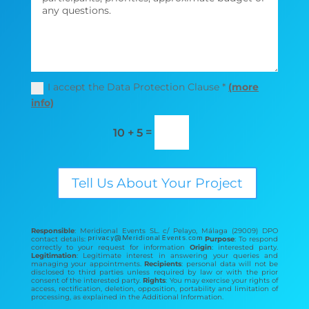
I accept the Data Protection Clause *
(more
info)
=
10 + 5
Tell Us About Your Project
Responsible
: Meridional Events SL. c/ Pelayo, Málaga (29009) DPO
contact details:
Purpose
: To respond
correctly to your request for information
Origin
: interested party.
Legitimation
: Legitimate interest in answering your queries and
managing your appointments.
Recipients
: personal data will not be
disclosed to third parties unless required by law or with the prior
consent of the interested party.
Rights
: You may exercise your rights of
access, rectification, deletion, opposition, portability and limitation of
processing, as explained in the Additional Information.