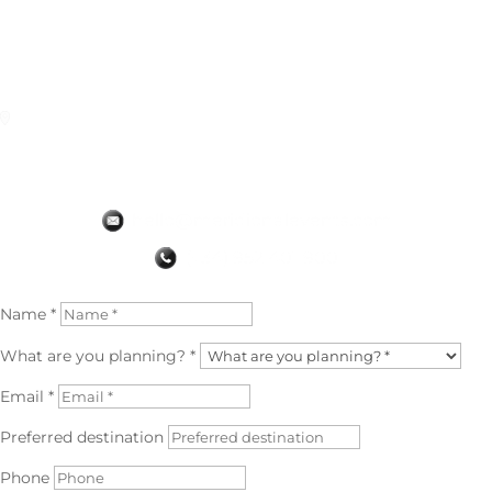
Truly a very complete and exclusive agency.
(original review in 🇪🇦)
Granada
✅ Read the Original Google Review
Name *
What are you planning? *
Email *
Preferred destination
Phone