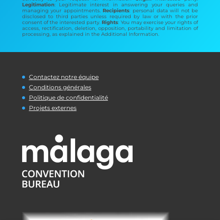
Legitimation
: Legitimate interest in answering your queries and
managing your appointments.
Recipients
: personal data will not be
disclosed to third parties unless required by law or with the prior
consent of the interested party.
Rights
: You may exercise your rights of
access, rectification, deletion, opposition, portability and limitation of
processing, as explained in the Additional Information.
Contactez notre équipe
Conditions générales
Politique de confidentialité
Projets externes