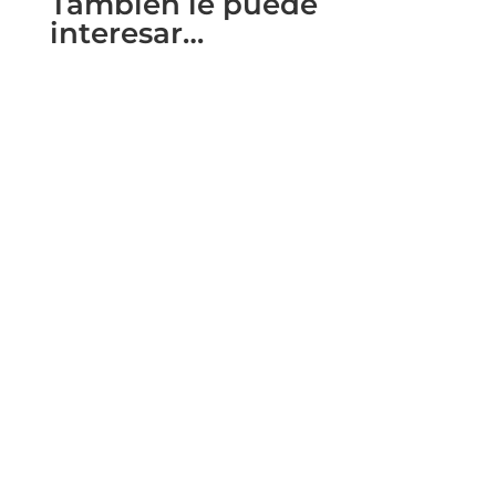
También le puede
interesar…
2020 a été une année très difficile pour le
tourisme mondial. Mais le tourisme reste une
partie très importante de...