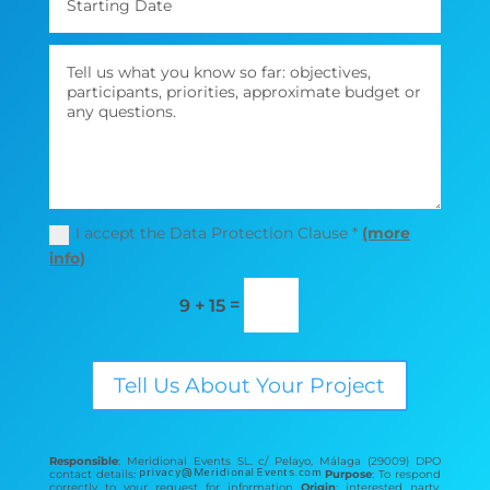
I accept the Data Protection Clause *
(more
info)
=
9 + 15
Tell Us About Your Project
Responsible
: Meridional Events SL. c/ Pelayo, Málaga (29009) DPO
contact details:
Purpose
: To respond
correctly to your request for information
Origin
: interested party.