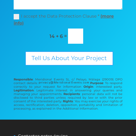
I accept the Data Protection Clause *
(more
info)
=
14 + 6
Tell Us About Your Project
Responsible
: Meridional Events SL. c/ Pelayo, Málaga (29009) DPO
contact details:
Purpose
: To respond
correctly to your request for information
Origin
: interested party.
Legitimation
: Legitimate interest in answering your queries and
managing your appointments.
Recipients
: personal data will not be
disclosed to third parties unless required by law or with the prior
consent of the interested party.
Rights
: You may exercise your rights of
access, rectification, deletion, opposition, portability and limitation of
processing, as explained in the Additional Information.