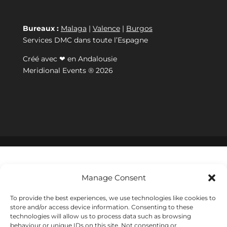
Bureaux :
Malaga
|
Valence
|
Burgos
Services DMC dans toute l’Espagne
Créé avec ❤ en Andalousie
Meridional Events ® 2026
Manage Consent
To provide the best experiences, we use technologies like cookies to
store and/or access device information. Consenting to these
technologies will allow us to process data such as browsing
behaviour or unique IDs on this site. Not consenting or