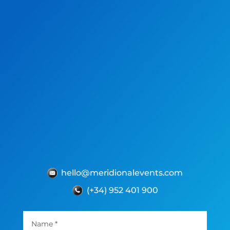
time we contacted Carolina to the
completion of our event, the
communication and arrangements
were first class.
We are certainly hoping to be able
to work with her again in the
future. Thanks to the team from all
at Chase Buchanan.
Seville
✅ Read the Original Google Review