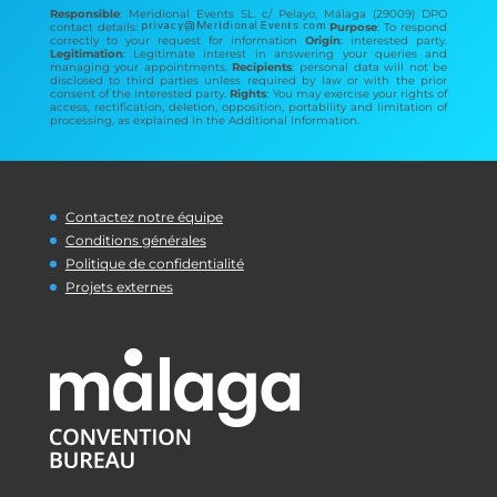
Responsible
: Meridional Events SL. c/ Pelayo, Málaga (29009) DPO
contact details:
Purpose
: To respond
correctly to your request for information
Origin
: interested party.
Legitimation
: Legitimate interest in answering your queries and
managing your appointments.
Recipients
: personal data will not be
disclosed to third parties unless required by law or with the prior
consent of the interested party.
Rights
: You may exercise your rights of
access, rectification, deletion, opposition, portability and limitation of
processing, as explained in the Additional Information.
Contactez notre équipe
Conditions générales
Politique de confidentialité
Projets externes