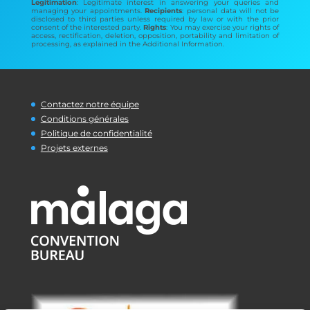
Legitimation
: Legitimate interest in answering your queries and
managing your appointments.
Recipients
: personal data will not be
disclosed to third parties unless required by law or with the prior
consent of the interested party.
Rights
: You may exercise your rights of
access, rectification, deletion, opposition, portability and limitation of
processing, as explained in the Additional Information.
Contactez notre équipe
Conditions générales
Politique de confidentialité
Projets externes