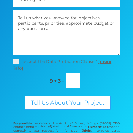
I accept the Data Protection Clause *
(more
info)
=
9 + 3
Tell Us About Your Project
Responsible
: Meridional Events SL. c/ Pelayo, Málaga (29009) DPO
contact details:
Purpose
: To respond
correctly to your request for information
Origin
: interested party.