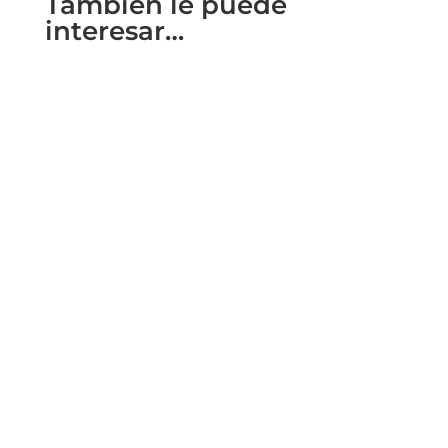
También le puede
interesar…
Découvrez le Charme Vibrant de Valence