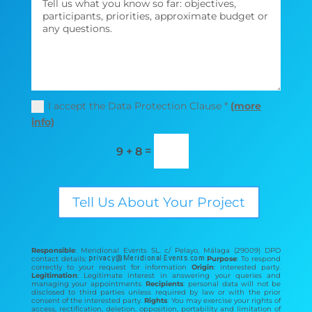
I accept the Data Protection Clause *
(more
info)
=
9 + 8
Tell Us About Your Project
Responsible
: Meridional Events SL. c/ Pelayo, Málaga (29009) DPO
contact details:
Purpose
: To respond
correctly to your request for information
Origin
: interested party.
Legitimation
: Legitimate interest in answering your queries and
managing your appointments.
Recipients
: personal data will not be
disclosed to third parties unless required by law or with the prior
consent of the interested party.
Rights
: You may exercise your rights of
access, rectification, deletion, opposition, portability and limitation of