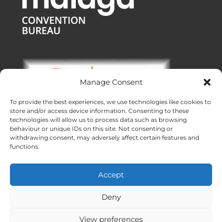
Manage Consent
To provide the best experiences, we use technologies like cookies to
store and/or access device information. Consenting to these
technologies will allow us to process data such as browsing
behaviour or unique IDs on this site. Not consenting or
withdrawing consent, may adversely affect certain features and
functions.
Bureaux :
Malaga
|
Valence
|
Burgos
Services DMC dans toute l’Espagne
Accept
Créé avec ❤ en Andalousie
Meridional Events ® 2026
Deny
View preferences