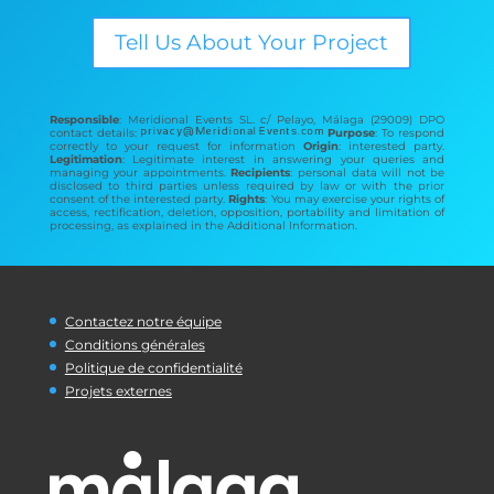
Tell Us About Your Project
Responsible
: Meridional Events SL. c/ Pelayo, Málaga (29009) DPO
contact details:
Purpose
: To respond
correctly to your request for information
Origin
: interested party.
Legitimation
: Legitimate interest in answering your queries and
managing your appointments.
Recipients
: personal data will not be
disclosed to third parties unless required by law or with the prior
consent of the interested party.
Rights
: You may exercise your rights of
access, rectification, deletion, opposition, portability and limitation of
processing, as explained in the Additional Information.
Contactez notre équipe
Conditions générales
Politique de confidentialité
Projets externes