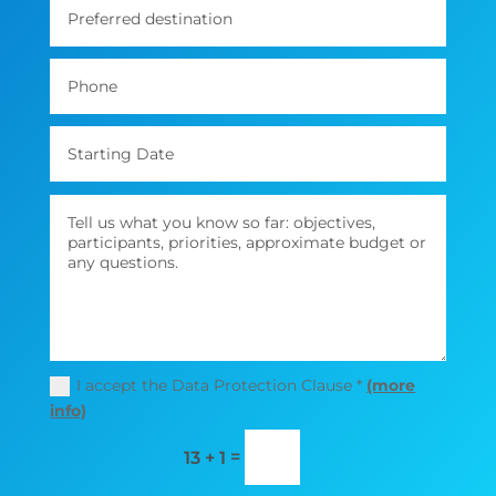
I accept the Data Protection Clause *
(more
info)
=
13 + 1