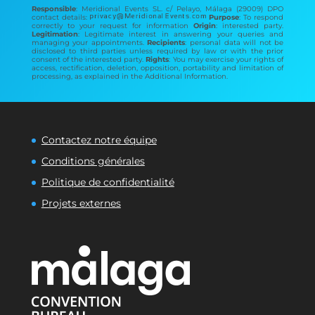
Responsible
: Meridional Events SL. c/ Pelayo, Málaga (29009) DPO
contact details:
Purpose
: To respond
correctly to your request for information
Origin
: interested party.
Legitimation
: Legitimate interest in answering your queries and
managing your appointments.
Recipients
: personal data will not be
disclosed to third parties unless required by law or with the prior
consent of the interested party.
Rights
: You may exercise your rights of
access, rectification, deletion, opposition, portability and limitation of
processing, as explained in the Additional Information.
Contactez notre équipe
Conditions générales
Politique de confidentialité
Projets externes