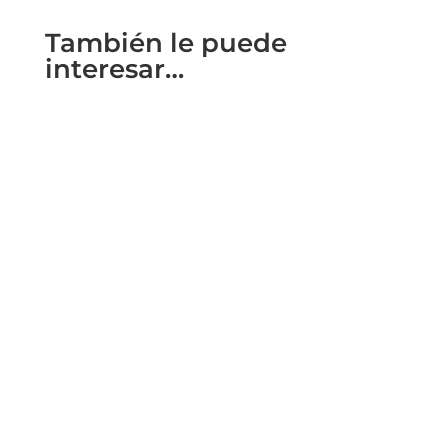
También le puede
interesar…
2020 a été une année très difficile pour le
tourisme mondial. Mais le tourisme reste une