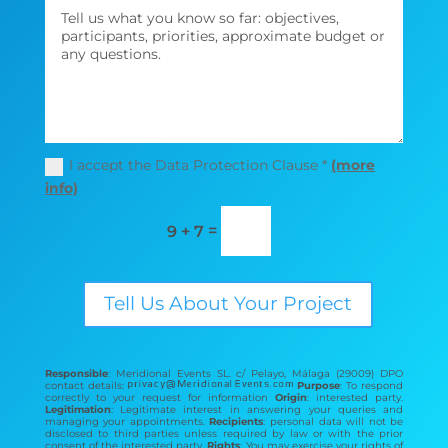
I accept the Data Protection Clause *
(more
info)
=
9 + 7
Tell Us About Your Project
Responsible
: Meridional Events SL. c/ Pelayo, Málaga (29009) DPO
contact details:
Purpose
: To respond
correctly to your request for information
Origin
: interested party.
Legitimation
: Legitimate interest in answering your queries and
managing your appointments.
Recipients
: personal data will not be
disclosed to third parties unless required by law or with the prior
consent of the interested party.
Rights
: You may exercise your rights of