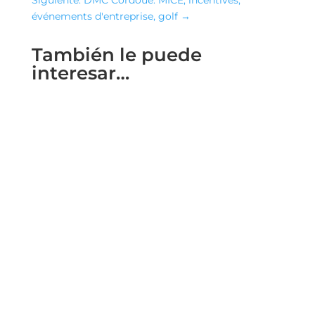
Siguiente: DMC Cordoue: MICE, incentives,
événements d'entreprise, golf
→
También le puede
interesar…
Sierra Nevada est l'un des joyaux naturels
d'Espagne. C'est un Parc National depuis