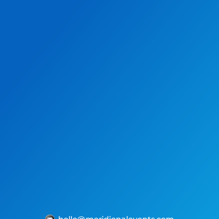
Amazing service from Carolina at
Meridional Events. From the first
time we contacted Carolina to the
completion of our event, the
communication and arrangements
were first class.
We are certainly hoping to be able
to work with her again in the
future. Thanks to the team from all
at Chase Buchanan.
Seville
✅ Read the Original Google Review