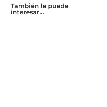
También le puede
interesar…
2020 a été une année très difficile pour le
tourisme mondial. Mais le tourisme reste une
partie très importante de...