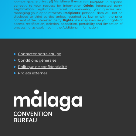
contact details:
Purpose
: To respond
correctly to your request for information
Origin
: interested party.
Legitimation
: Legitimate interest in answering your queries and
managing your appointments.
Recipients
: personal data will not be
disclosed to third parties unless required by law or with the prior
consent of the interested party.
Rights
: You may exercise your rights of
access, rectification, deletion, opposition, portability and limitation of
processing, as explained in the Additional Information.
Contactez notre équipe
Conditions générales
Politique de confidentialité
Projets externes