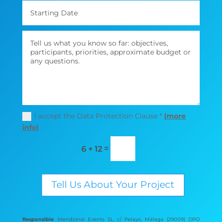
I accept the Data Protection Clause *
(more
info)
=
6 + 12
Tell Us About Your Project
Responsible
: Meridional Events SL. c/ Pelayo, Málaga (29009) DPO