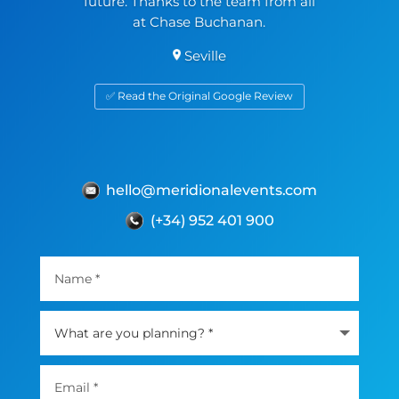
future. Thanks to the team from all
at Chase Buchanan.
Seville
✅ Read the Original Google Review