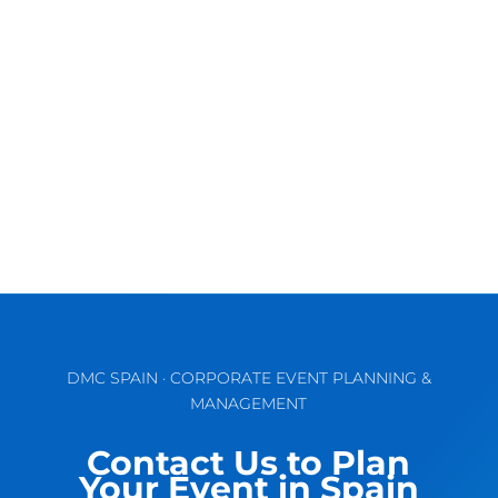
Jerez: histoire, culture et traditions La ville de
Jerez de la Frontera, comme le reste de
l'Andalousie, a été un...
DMC SPAIN · CORPORATE EVENT PLANNING &
MANAGEMENT
Contact Us to Plan
Your Event in Spain