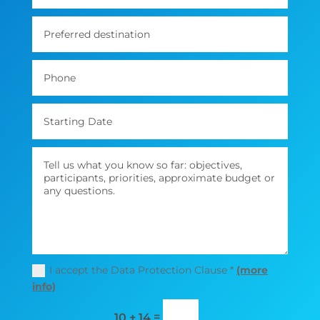
I accept the Data Protection Clause *
(more
info)
=
10 + 14