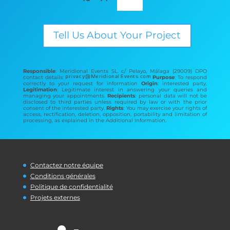
Tell Us About Your Project
Responsible
: Meridional Events SL. c/ Pelayo, Málaga (29009) DPO
contact details:
Purpose
: To respond
correctly to your request for information
Origin
: interested party.
Legitimation
: Legitimate interest in answering your queries and
managing your appointments.
Recipients
: personal data will not be
disclosed to third parties unless required by law or with the prior
consent of the interested party.
Rights
: You may exercise your rights of
access, rectification, deletion, opposition, portability and limitation of
processing, as explained in the Additional Information.
Contactez notre équipe
Conditions générales
Politique de confidentialité
Projets externes