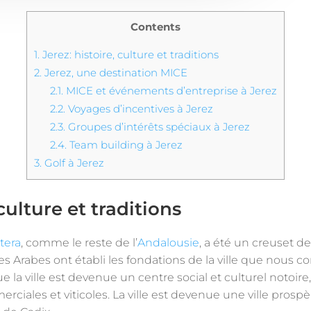
Contents
1.
Jerez: histoire, culture et traditions
2.
Jerez, une destination MICE
2.1.
MICE et événements d’entreprise à Jerez
2.2.
Voyages d’incentives à Jerez
2.3.
Groupes d’intérêts spéciaux à Jerez
2.4.
Team building à Jerez
3.
Golf à Jerez
 culture et traditions
ntera
, comme le reste de l’
Andalousie
, a été un creuset de 
les Arabes ont établi les fondations de la ville que nous c
ue la ville est devenue un centre social et culturel notoir
erciales et viticoles. La ville est devenue une ville pros