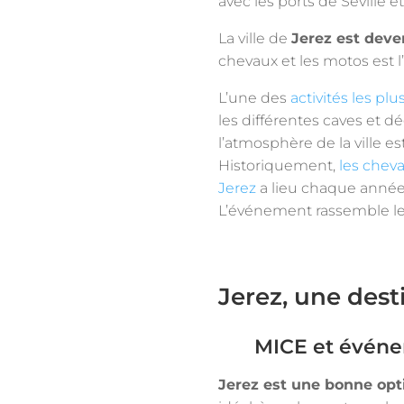
avec les ports de Séville e
La ville de
Jerez est deve
chevaux et les motos est l’u
L’une des
activités les pl
les différentes caves et 
l’atmosphère de la ville est
Historiquement,
les cheva
Jerez
a lieu chaque année 
L’événement rassemble le
Jerez, une des
MICE et événe
Jerez est une bonne opt