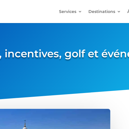
Services
Destinations
 incentives, golf et év