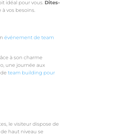
oit idéal pour vous.
Dites-
à vos besoins.
un
événement de team
grâce à son charme
co, une journée aux
s de
team building pour
es, le visiteur dispose de
lf de haut niveau se