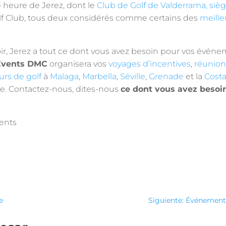
 heure de Jerez, dont le
Club de Golf de Valderrama, sièg
olf Club, tous deux considérés comme certains des
meilleu
r, Jerez a tout ce dont vous avez besoin pour vos évén
 Events DMC
organisera vos
voyages d’incentives
,
réunions
urs de golf
à
Malaga
,
Marbella
,
Séville
,
Grenade
et la
Costa
e. Contactez-nous, dites-nous
ce dont vous avez besoin
ents
e
Siguiente: Événements