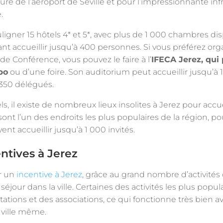
re de l’aéroport de Séville et pour l’impressionnante inf
.
igner 15 hôtels 4* et 5*, avec plus de 1 000 chambres dis
t accueillir jusqu’à 400 personnes. Si vous préférez or
de Conférence, vous pouvez le faire à l’
IFECA Jerez, qui 
po
ou d’une foire. Son auditorium peut accueillir jusqu’à
 350 délégués.
ls, il existe de nombreux lieux insolites à Jerez pour acc
sont l’un des endroits les plus populaires de la région, po
ent accueillir jusqu’à 1 000 invités.
ntives à Jerez
er un
incentive à Jerez
, grâce au grand nombre d’activités
jour dans la ville. Certaines des activités les plus popula
tions et des associations, ce qui fonctionne très bien av
 ville même.