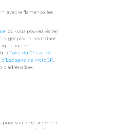
vin, avec le flamenco, les
sme
, où vous pouvez visiter
immerger pleinement dans
chaque année.
ù la
Foire du Cheval de
rix d’Espagne de MotoGP
.
 d’adrénaline.
fois pour son emplacement