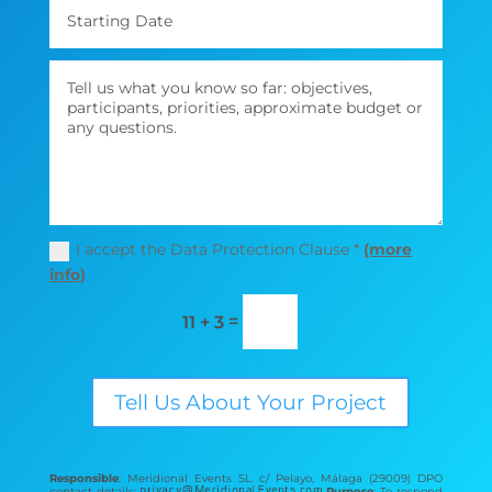
I accept the Data Protection Clause *
(more
info)
=
11 + 3
Tell Us About Your Project
Responsible
: Meridional Events SL. c/ Pelayo, Málaga (29009) DPO
contact details:
Purpose
: To respond