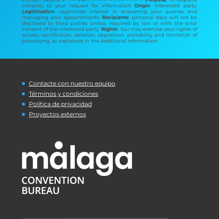
correctly to your request for information
Origin
: interested party.
Legitimation
: Legitimate interest in answering your queries and
managing your appointments.
Recipients
: personal data will not be
disclosed to third parties unless required by law or with the prior
consent of the interested party.
Rights
: You may exercise your rights of
access, rectification, deletion, opposition, portability and limitation of
processing, as explained in the Additional Information.
Contacte con nuestro equipo
Términos y condiciones
Política de privacidad
Proyectos externos