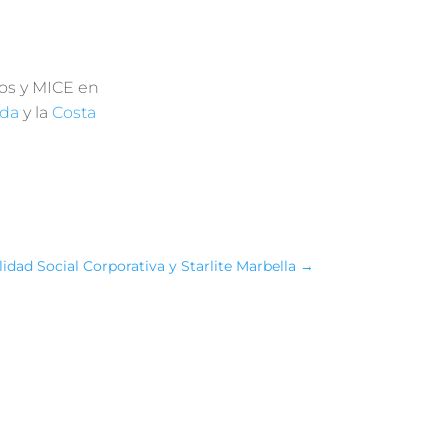
vos y MICE en
ada
y la
Costa
idad Social Corporativa y Starlite Marbella
→