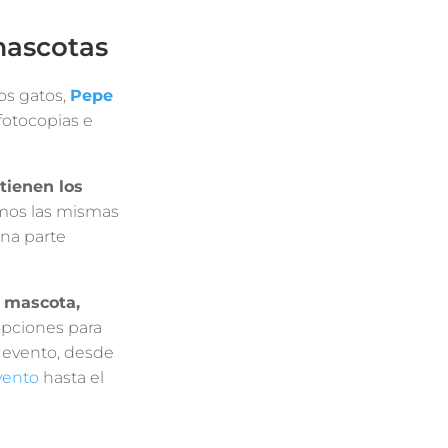
mascotas
os gatos,
Pepe
 fotocopias e
tienen los
mos las mismas
una parte
 mascota,
opciones para
 evento, desde
vento
hasta el