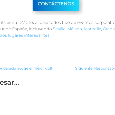
nts es su DMC local para todos tipo de eventos corporati
 sur de España, incluyendo
Sevilla
,
Málaga
,
Marbella
,
Gran
tros lugares interesantes
.
Andalucía acoge el mejor golf
Siguiente: Responsabil
resar…