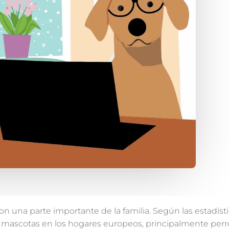
n una parte importante de la familia. Según las estadíst
 mascotas en los hogares europeos, principalmente perro