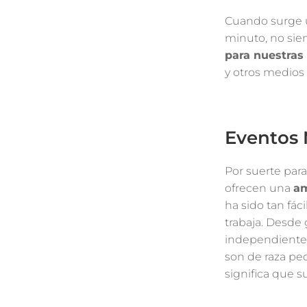
Cuando surge un
minuto, no sie
para nuestras
y otros medios
Eventos 
Por suerte para
ofrecen una
am
ha sido tan fác
trabaja. Desde 
independientes
son de raza peq
significa que s