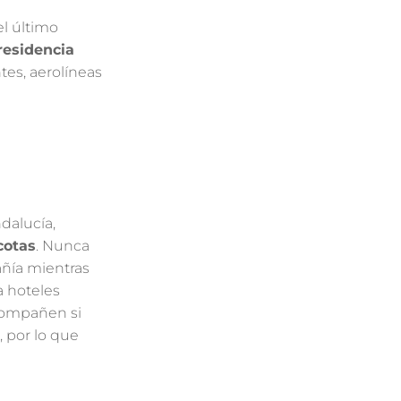
el último
residencia
ntes, aerolíneas
dalucía,
cotas
. Nunca
añía mientras
a hoteles
compañen si
, por lo que