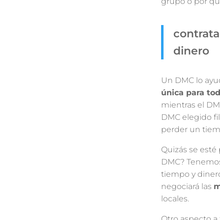
grupo o por qu
contrata
dinero
Un DMC lo ayud
única para to
mientras el DMC
DMC elegido fi
perder un tiem
Quizás se esté
DMC? Tenemos l
tiempo y diner
negociará las
m
locales.
Otro aspecto a 