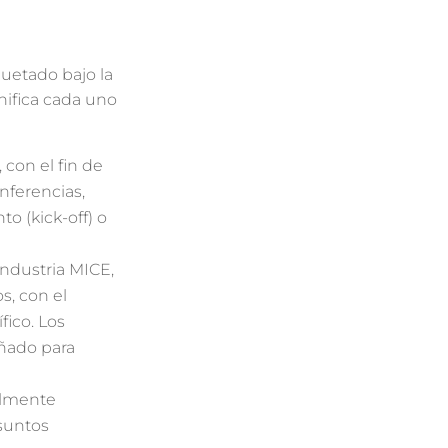
quetado bajo la
nifica cada uno
 con el fin de
nferencias,
to (kick-off) o
industria MICE,
s, con el
fico. Los
eñado para
almente
suntos