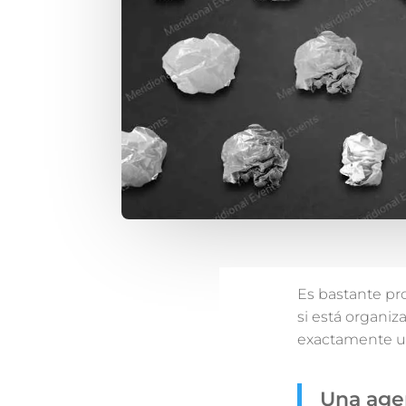
Es bastante pr
si está organiz
exactamente 
Una age