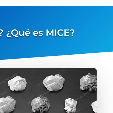
? ¿Qué es MICE?