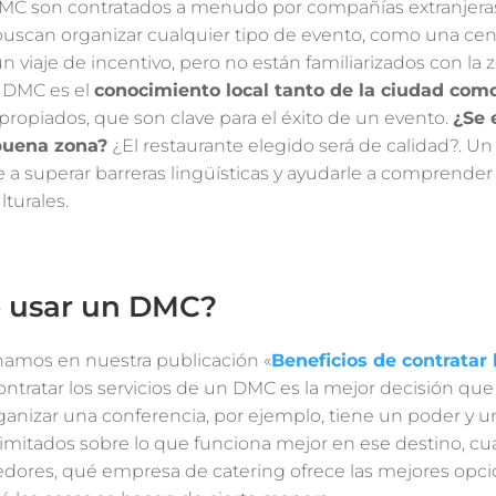
MC son contratados a menudo por compañías extranjeras
buscan organizar cualquier tipo de evento, como una cen
n viaje de incentivo, pero no están familiarizados con la 
n DMC es el
conocimiento local tanto de la ciudad como
propiados, que son clave para el éxito de un evento.
¿Se 
buena zona?
¿El restaurante elegido será de calidad?. 
 a superar barreras lingüísticas y ayudarle a comprender
lturales.
é usar un DMC?
mos en nuestra publicación «
Beneficios de contratar 
contratar los servicios de un DMC es la mejor decisión qu
ganizar una conferencia, por ejemplo, tiene un poder y u
imitados sobre lo que funciona mejor en ese destino, cuá
dores, qué empresa de catering ofrece las mejores opci