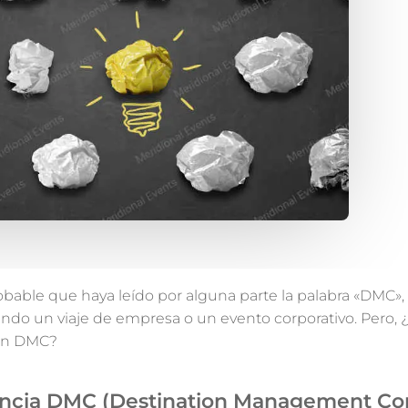
obable que haya leído por alguna parte la palabra «DMC»
ando un viaje de empresa o un evento corporativo. Pero, 
un DMC?
ncia DMC (Destination Management C