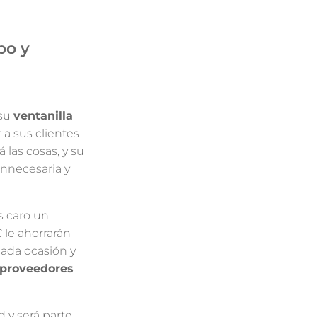
po y
 su
ventanilla
a sus clientes
 las cosas, y su
innecesaria y
s caro un
 le ahorrarán
cada ocasión y
n proveedores
 y será parte