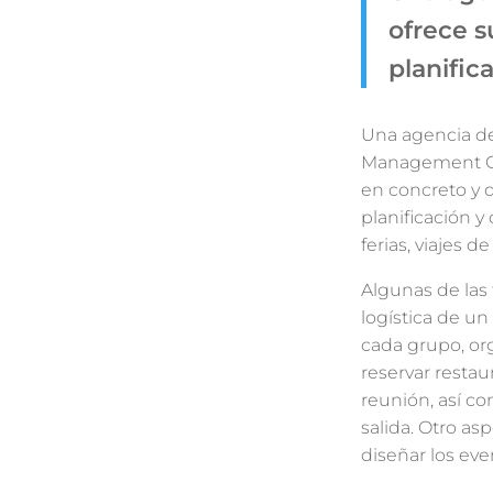
ofrece s
planific
Una agencia de
Management Co
en concreto y 
planificación y
ferias, viajes d
Algunas de las 
logística de u
cada grupo, org
reservar restau
reunión, así co
salida. Otro a
diseñar los ev