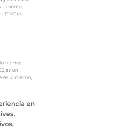
 un evento
 un DMC es
 lo hemos
CE es un
e es lo mismo,
eriencia en
ives,
ivos,