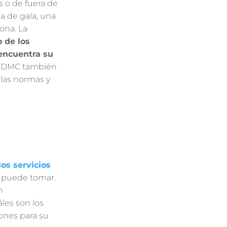
 o de fuera de
a de gala, una
zona. La
 de los
encuentra su
Un DMC también
 las normas y
los servicios
e puede tomar.
n
les son los
ones para su