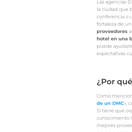
Las agencias D
la ciudad que 
conferencia o u
fortaleza de u
proveedores
a
hotel en una 
puede ayudarle
expectativas cu
¿Por qu
Como menciona
de un DMC
«, 
Si tiene que or
conocimiento l
mejores provee