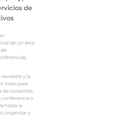
rvicios de
tivos
on
cal de un área
 de
onferencias,
terrestre y la
r hotel para
a de consortes,
la conferencia o
a hasta la
, organizar y