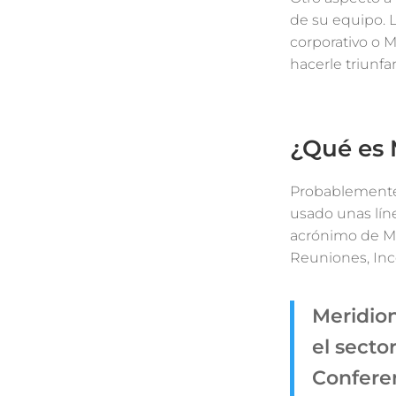
de su equipo. 
corporativo o M
hacerle triunfar
¿Qué es
Probablemente 
usado unas lín
acrónimo de Me
Reuniones, Inc
Meridion
el secto
Conferen