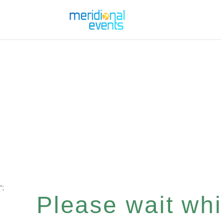
";
Please wait whil