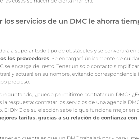
é las cosas se hacen de cierta manera.
r los servicios de un DMC le ahorra tiem
ará a superar todo tipo de obstáculos y se convertirá en
dos los proveedores
. Se encargará únicamente de cuidar 
 se encarga del resto. Tener un solo contacto simplificará
ltrará y actuará en su nombre, evitando correspondencia 
po precioso.
 preguntando, ¿puedo permitirme contratar un DMC? ¿E
a respuesta: contratar los servicios de una agencia DMC
o. El DMC de su elección sabe lo que funciona mejor en 
ejores tarifas, gracias a su relación de confianza co
tener en cuenta es que un DMC trabajará por y para usted