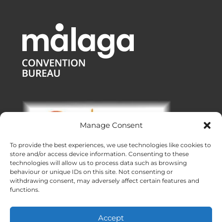
Manage Consent
To provide the best experiences, we use technologies like cookies to
store and/or access device information. Consenting to these
technologies will allow us to process data such as browsing
behaviour or unique IDs on this site. Not consenting or
withdrawing consent, may adversely affect certain features and
functions.
Bureaux :
Malaga
|
Valence
|
Burgos
Services DMC dans toute l’Espagne
Accept
Créé avec ❤ en Andalousie