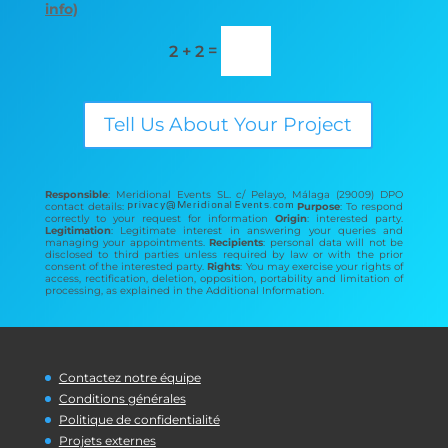
info)
=
2 + 2
Tell Us About Your Project
Responsible
: Meridional Events SL. c/ Pelayo, Málaga (29009) DPO
contact details:
Purpose
: To respond
correctly to your request for information
Origin
: interested party.
Legitimation
: Legitimate interest in answering your queries and
managing your appointments.
Recipients
: personal data will not be
disclosed to third parties unless required by law or with the prior
consent of the interested party.
Rights
: You may exercise your rights of
access, rectification, deletion, opposition, portability and limitation of
processing, as explained in the Additional Information.
Contactez notre équipe
Conditions générales
Politique de confidentialité
Projets externes