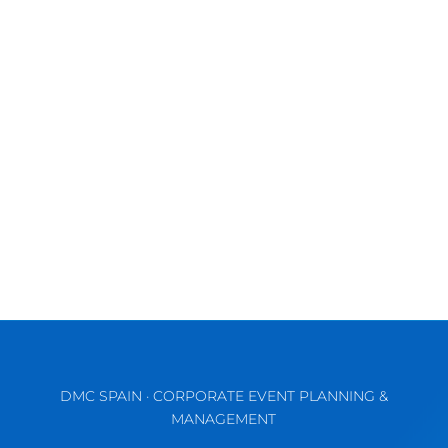
En janvier, Malaga a fait la une de certains
des journaux les plus prestigieux du monde,
comme Le Monde et le...
DMC SPAIN · CORPORATE EVENT PLANNING &
MANAGEMENT