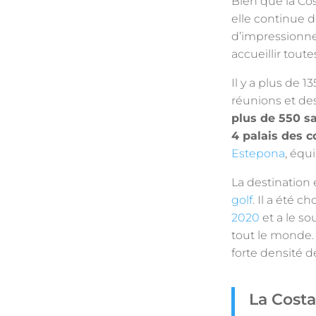
Bien que la Cos
elle continue d
d’impressionner
accueillir tout
Il y a plus de 1
réunions et des
plus de 550 s
4 palais des 
Estepona
, équ
La destination
golf
. Il a été 
2020
et a le so
tout le monde. 
forte densité de
La Costa