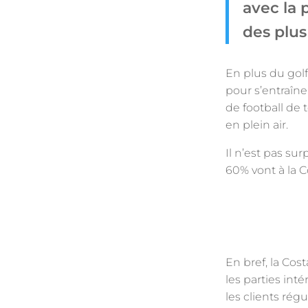
avec la p
des plus 
En plus du golf
pour s’entraîn
de football de 
en plein air.
Il n’est pas su
60% vont à la C
En bref, la Cos
les parties int
les clients régu