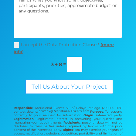
I accept the Data Protection Clause *
(more
info)
=
3 + 8
Tell Us About Your Project
Responsible
: Meridional Events SL. c/ Pelayo, Málaga (29009) DPO
contact details:
Purpose
: To respond
correctly to your request for information
Origin
: interested party.
Legitimation
: Legitimate interest in answering your queries and
managing your appointments.
Recipients
: personal data will not be
disclosed to third parties unless required by law or with the prior
consent of the interested party.
Rights
: You may exercise your rights of
access, rectification, deletion, opposition, portability and limitation of