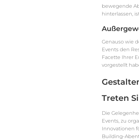
bewegende Aben
hinterlassen, is
Außergewöh
Genauso wie de
Events den Rest
Facette Ihrer E
vorgestellt hab
Gestalte
Treten Si
Die Gelegenhei
Events, zu orga
Innovationen f
Building-Abent