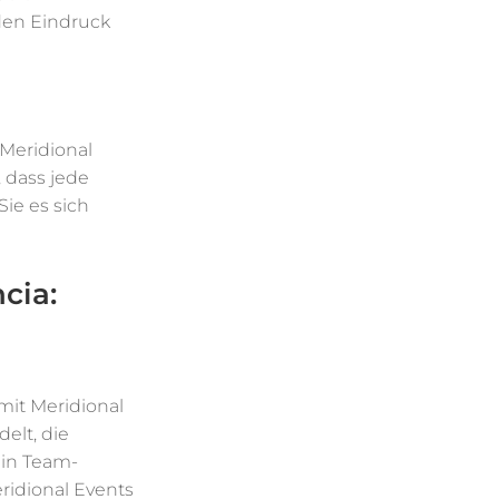
den Eindruck
 Meridional
, dass jede
ie es sich
cia:
mit Meridional
elt, die
ein Team-
ridional Events