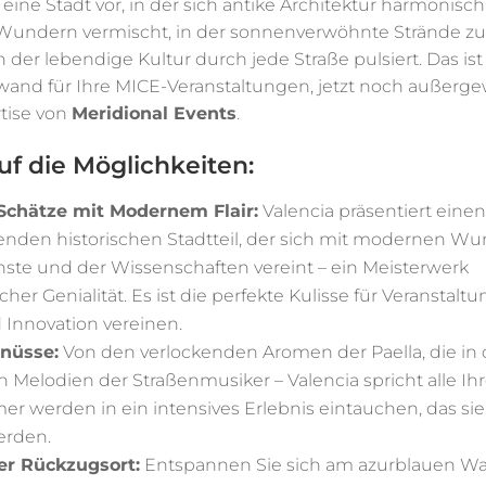
h eine Stadt vor, in der sich antike Architektur harmonisch
 Wundern vermischt, in der sonnenverwöhnte Strände z
 der lebendige Kultur durch jede Straße pulsiert. Das ist
wand für Ihre MICE-Veranstaltungen, jetzt noch außerg
tise von
Meridional Events
.
auf die Möglichkeiten:
 Schätze mit Modernem Flair:
Valencia präsentiert einen
den historischen Stadtteil, der sich mit modernen Wu
nste und der Wissenschaften vereint – ein Meisterwerk
cher Genialität. Es ist die perfekte Kulisse für Veranstaltu
 Innovation vereinen.
enüsse:
Von den verlockenden Aromen der Paella, die in d
n Melodien der Straßenmusiker – Valencia spricht alle Ihr
er werden in ein intensives Erlebnis eintauchen, das sie
erden.
er Rückzugsort:
Entspannen Sie sich am azurblauen Wa