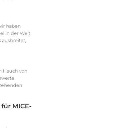
wir haben
el in der Welt
s
ausbreitet,
em Hauch von
swerte
rstehenden
 für MICE-