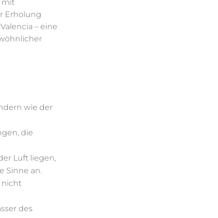
 mit
ur Erholung
 Valencia – eine
ewöhnlicher
ndern wie der
ngen, die
er Luft liegen,
e Sinne an.
 nicht
sser des