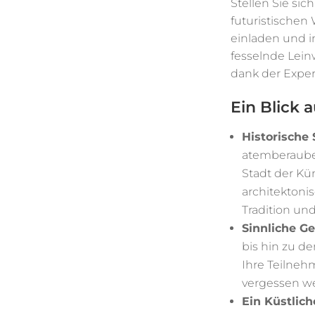
Stellen Sie sic
futuristischen
einladen und in
fesselnde Lein
dank der Exper
Ein Blick 
Historische
atemberauben
Stadt der Kü
architektonis
Tradition und
Sinnliche G
bis hin zu de
Ihre Teilnehm
vergessen w
Ein Küstlich