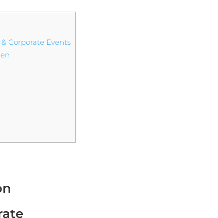
 & Corporate Events
gen
on
rate