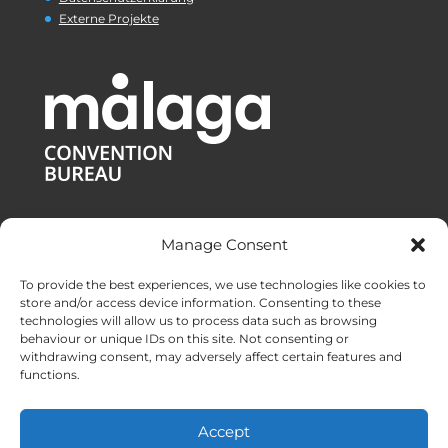
Externe Projekte
Manage Consent
To provide the best experiences, we use technologies like cookies to
store and/or access device information. Consenting to these
technologies will allow us to process data such as browsing
behaviour or unique IDs on this site. Not consenting or
withdrawing consent, may adversely affect certain features and
functions.
Standorte:
Malaga
|
Valencia
|
Burgos
Accept
DMC-Services in ganz Spanien