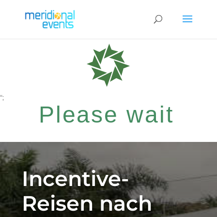
";
Please wait
while your
Incentive-
Reisen nach
request is being