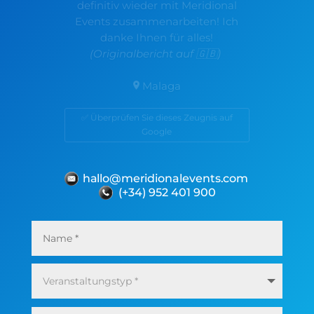
danke Ihnen für alles!
(Originalbericht auf 🇬🇧)
Malaga
✅ Überprüfen Sie dieses Zeugnis auf
Google