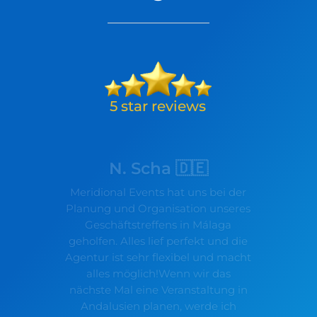
N. Scha 🇩🇪
Meridional Events hat uns bei der
Planung und Organisation unseres
Geschäftstreffens in Málaga
geholfen. Alles lief perfekt und die
Agentur ist sehr flexibel und macht
alles möglich!Wenn wir das
nächste Mal eine Veranstaltung in
Andalusien planen, werde ich
definitiv wieder mit Meridional
Events zusammenarbeiten! Ich