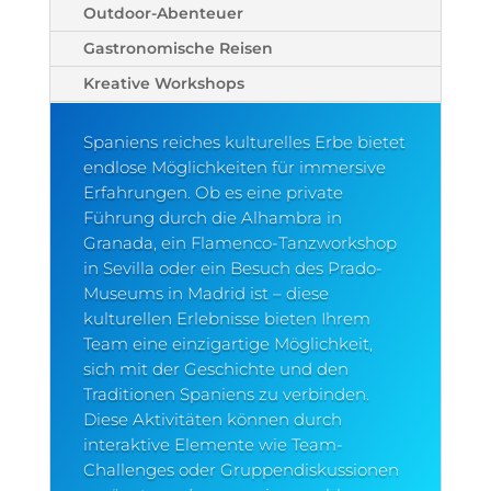
Outdoor-Abenteuer
Gastronomische Reisen
Kreative Workshops
Spaniens reiches kulturelles Erbe bietet
endlose Möglichkeiten für immersive
Erfahrungen. Ob es eine private
Führung durch die Alhambra in
Granada, ein Flamenco-Tanzworkshop
in Sevilla oder ein Besuch des Prado-
Museums in Madrid ist – diese
kulturellen Erlebnisse bieten Ihrem
Team eine einzigartige Möglichkeit,
sich mit der Geschichte und den
Traditionen Spaniens zu verbinden.
Diese Aktivitäten können durch
interaktive Elemente wie Team-
Challenges oder Gruppendiskussionen