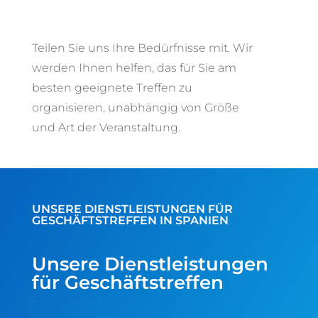
in Spanien
Teilen Sie uns Ihre Bedürfnisse mit. Wir
werden Ihnen helfen, das für Sie am
besten geeignete Treffen zu
organisieren, unabhängig von Größe
und Art der Veranstaltung.
UNSERE DIENSTLEISTUNGEN FÜR
GESCHÄFTSTREFFEN IN SPANIEN
Unsere Dienstleistungen
für Geschäftstreffen
in
Spanien