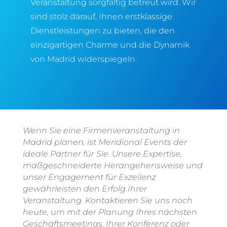
Veranstaltung sorgfältig betreut wird. Wir
sind stolz darauf, Ihnen erstklassige
Dienstleistungen zu bieten, die den
einzigartigen Charme und die Dynamik
von Madrid widerspiegeln.
Wenn Sie eine Firmenveranstaltung in
Madrid planen, ist Meridional Events der
ideale Partner für Sie. Unsere Expertise,
maßgeschneiderte Herangehensweise und
unser Engagement für Exzellenz
gewährleisten den Erfolg Ihrer
Veranstaltung. Kontaktieren Sie uns noch
heute, um mit der Planung Ihres nächsten
Geschäftsmeetings, Ihrer Konferenz oder