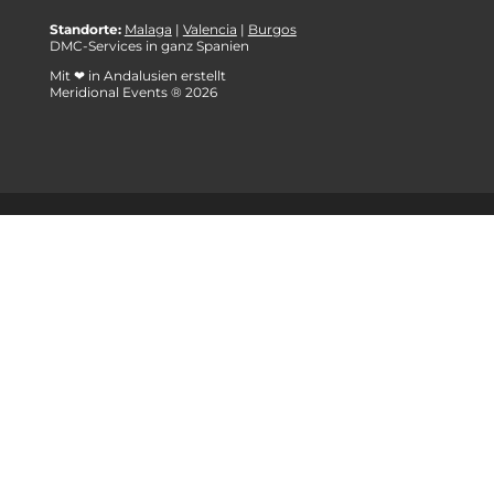
Standorte:
Malaga
|
Valencia
|
Burgos
DMC-Services in ganz Spanien
Mit ❤ in Andalusien erstellt
Meridional Events ® 2026