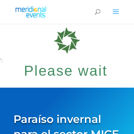
";
Please wait
while your
Paraíso invernal
request is being
para el sector MICE