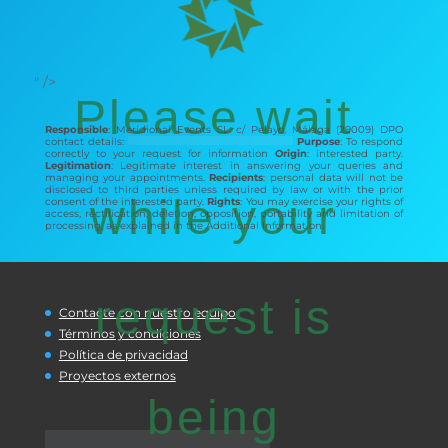
" />
Please wait
Responsible
: Meridional Events SL. c/ Pelayo, Málaga (29009) DPO
contact details:
Purpose
: To respond
correctly to your request for information
Origin
: interested party.
Legitimation
: Legitimate interest in answering your queries and
managing your appointments.
Recipients
: personal data will not be
disclosed to third parties unless required by law or with the prior
while your
consent of the interested party.
Rights
: You may exercise your rights of
access, rectification, deletion, opposition, portability and limitation of
processing, as explained in the Additional Information.
request is
Contacte con nuestro equipo
Términos y condiciones
Política de privacidad
Proyectos externos
being