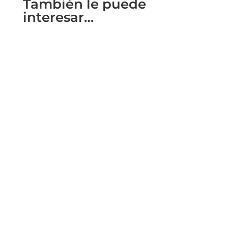
También le puede
interesar…
La 33ª edición de Organizadores
Profesionales de Congresos (OPC) tuvo lugar
la semana pasada en el Palacio de...