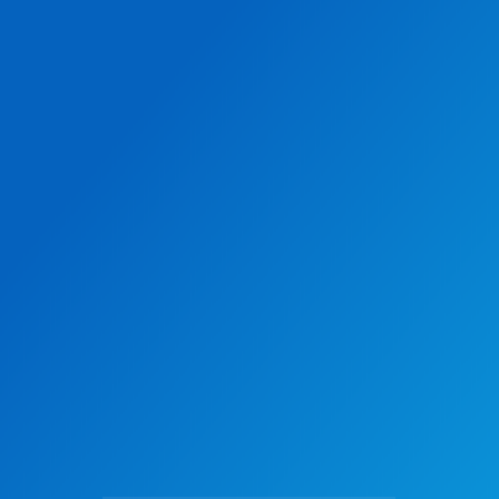
L. Brand 🇬🇧
Amazing service from Carolina at
Meridional Events. From the first
time we contacted Carolina to the
completion of our event, the
communication and arrangements
were first class.
We are certainly hoping to be able
to work with her again in the
future. Thanks to the team from all
at Chase Buchanan.
Seville
✅ Read the Original Google Review