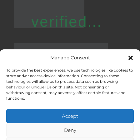
verified...
Manage Consent
To provide the best experiences, we use technologies like cookies to
store and/or access device information. Consenting to these
technologies will allow us to process data such as browsing
behaviour or unique IDs on this site. Not consenting or
withdrawing consent, may adversely affect certain features and
functions.
Oficinas:
Malaga
|
Valencia
|
Burgos
Eventos corporativos en toda España
Accept
Hecho con ❤ en Andalucía
Meridional Events ® 2026
Deny