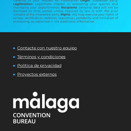
correctly to your request for information
Origin
: interested party.
Legitimation
: Legitimate interest in answering your queries and
managing your appointments.
Recipients
: personal data will not be
disclosed to third parties unless required by law or with the prior
consent of the interested party.
Rights
: You may exercise your rights of
access, rectification, deletion, opposition, portability and limitation of
processing, as explained in the Additional Information.
Contacte con nuestro equipo
Términos y condiciones
Política de privacidad
Proyectos externos