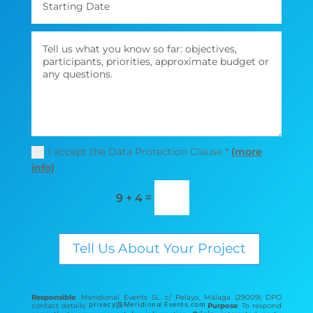
I accept the Data Protection Clause *
(more
info)
=
9 + 4
Tell Us About Your Project
Responsible
: Meridional Events SL. c/ Pelayo, Málaga (29009) DPO
contact details:
Purpose
: To respond