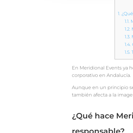
1.
¿Qué 
1.1.
M
1.2.
M
1.3.
M
1.4.
1.5.
T
En Meridional Events ya 
corporativo en Andalucía.
Aunque en un principio se
también afecta a la image
¿Qué hace Meri
responsable?