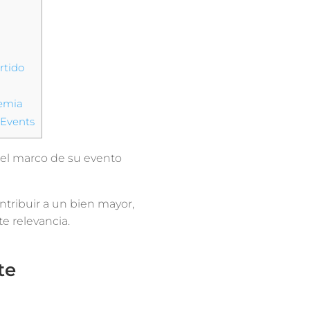
rtido
demia
 Events
el marco de su evento
tribuir a un bien mayor,
e relevancia.
te