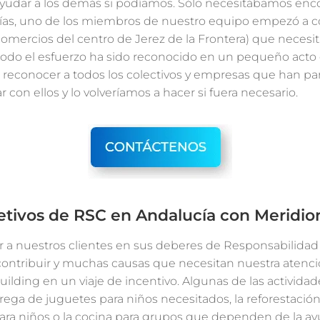
yudar a los demás si podíamos. Sólo necesitábamos enco
días, uno de los miembros de nuestro equipo empezó a c
mercios del centro de Jerez de la Frontera) que necesit
 todo el esfuerzo ha sido reconocido en un pequeño acto
a reconocer a todos los colectivos y empresas que han pa
 con ellos y lo volveríamos a hacer si fuera necesario.
jetivos de RSC en Andalucía con Meridio
r a nuestros clientes en sus deberes de Responsabilidad 
ontribuir y muchas causas que necesitan nuestra atenci
uilding en un viaje de incentivo. Algunas de las activida
rega de juguetes para niños necesitados, la reforestación (i
para niños o la cocina para grupos que dependen de la ay