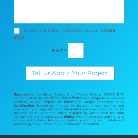
I accept the Data Protection Clause *
(more
info)
=
9 + 2
Tell Us About Your Project
Responsible
: Meridional Events SL. c/ Pelayo, Málaga (29009) DPO
contact details:
Purpose
: To respond
correctly to your request for information
Origin
: interested party.
Legitimation
: Legitimate interest in answering your queries and
managing your appointments.
Recipients
: personal data will not be
disclosed to third parties unless required by law or with the prior
consent of the interested party.
Rights
: You may exercise your rights of
access, rectification, deletion, opposition, portability and limitation of
processing, as explained in the Additional Information.