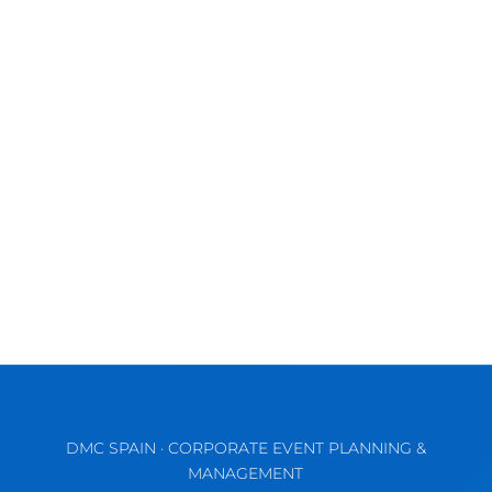
La Costa del Sol es mundialmente conocida
por tener playas impresionantes, un clima
soleado y un paisaje pintoresco....
DMC SPAIN · CORPORATE EVENT PLANNING &
MANAGEMENT