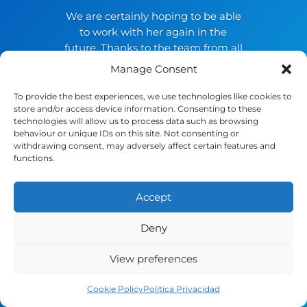
We are certainly hoping to be able
to work with her again in the
future. Thanks to the team from all
at Chase Buchanan.
Manage Consent
Seville
To provide the best experiences, we use technologies like cookies to
store and/or access device information. Consenting to these
✅ Read the Original Google Review
technologies will allow us to process data such as browsing
behaviour or unique IDs on this site. Not consenting or
withdrawing consent, may adversely affect certain features and
functions.
Accept
Deny
View preferences
Cookie Policy
Politica Privacidad