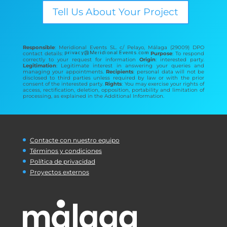
Tell Us About Your Project
Responsible
: Meridional Events SL. c/ Pelayo, Málaga (29009) DPO
contact details:
Purpose
: To respond
correctly to your request for information
Origin
: interested party.
Legitimation
: Legitimate interest in answering your queries and
managing your appointments.
Recipients
: personal data will not be
disclosed to third parties unless required by law or with the prior
consent of the interested party.
Rights
: You may exercise your rights of
access, rectification, deletion, opposition, portability and limitation of
processing, as explained in the Additional Information.
Contacte con nuestro equipo
Términos y condiciones
Política de privacidad
Proyectos externos