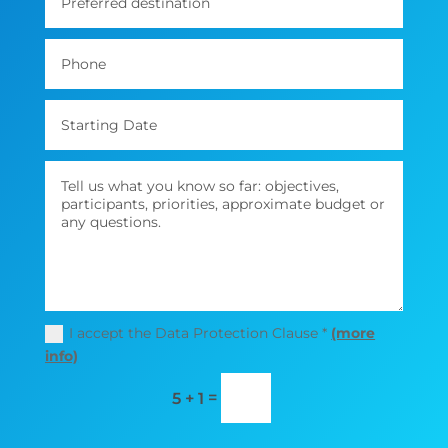
I accept the Data Protection Clause *
(more
info)
=
5 + 1