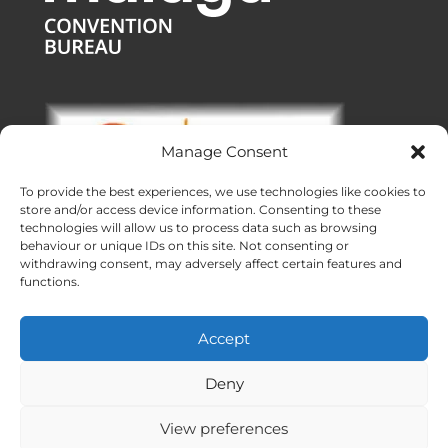
Manage Consent
To provide the best experiences, we use technologies like cookies to
store and/or access device information. Consenting to these
technologies will allow us to process data such as browsing
behaviour or unique IDs on this site. Not consenting or
withdrawing consent, may adversely affect certain features and
functions.
Oficinas:
Malaga
|
Valencia
|
Burgos
Eventos corporativos en toda España
Accept
Hecho con ❤ en Andalucía
Meridional Events ® 2026
Deny
View preferences