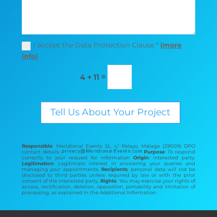
I accept the Data Protection Clause *
(more
info)
=
4 + 11
Tell Us About Your Project
Responsible
: Meridional Events SL. c/ Pelayo, Málaga (29009) DPO
contact details:
Purpose
: To respond
correctly to your request for information
Origin
: interested party.
Legitimation
: Legitimate interest in answering your queries and
managing your appointments.
Recipients
: personal data will not be
disclosed to third parties unless required by law or with the prior
consent of the interested party.
Rights
: You may exercise your rights of
access, rectification, deletion, opposition, portability and limitation of
processing, as explained in the Additional Information.