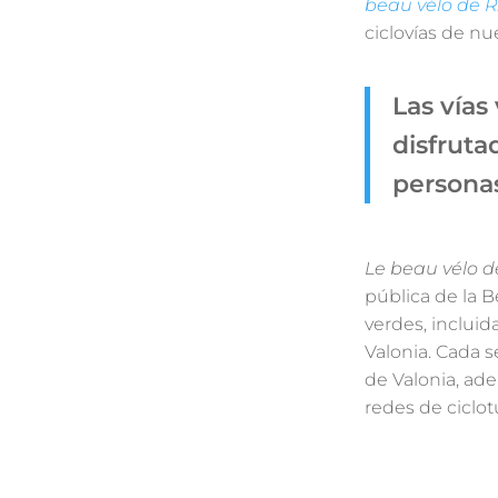
beau vélo de R
ciclovías de nu
Las vías
disfruta
personas
Le beau vélo d
pública de la B
verdes, incluid
Valonia. Cada s
de Valonia, ad
redes de ciclot