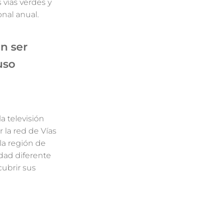
 vías verdes y
onal anual.
n ser
uso
a televisión
 la red de Vías
 la región de
dad diferente
ubrir sus