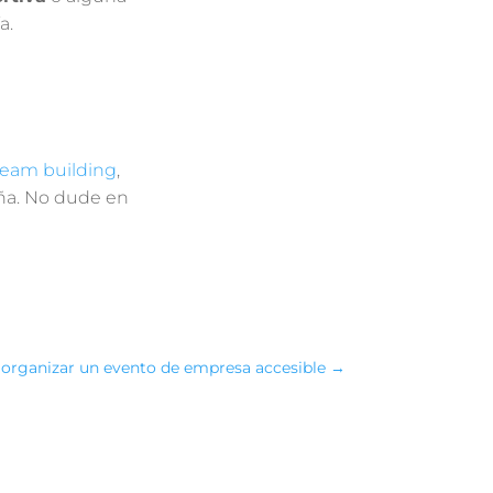
a.
team building
,
aña. No dude en
a organizar un evento de empresa accesible
→