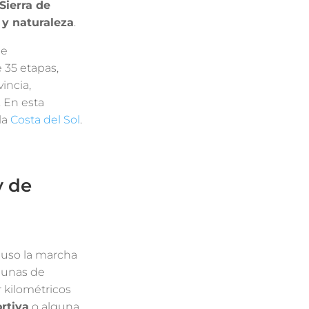
Sierra de
 y naturaleza
.
de
e 35 etapas,
vincia,
 En esta
la
Costa del Sol
.
y de
luso la marcha
gunas de
 kilométricos
rtiva
o alguna