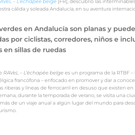
AVeL – L’échapée belge
[FR], descubrió las interminables
estra cálida y soleada Andalucía, en su aventura internaci
 verdes en Andalucía son planas y puede
das por ciclistas, corredores, niños e incl
 en sillas de ruedas
e RAVeL – L’échapée belge
es un programa de la RTBF – l
élgica francófona – enfocado en promover y dar a conocer
as riberas y líneas de ferrocarril en desuso que existen en
emana, durante la temporada de verano, se visita una ciu
emás de un viaje anual a algún lugar del mundo para desc
urismo.