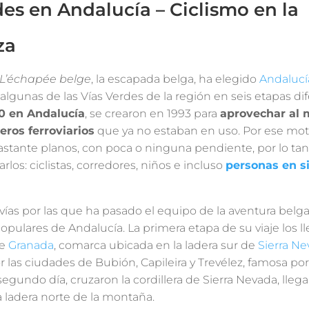
des en Andalucía – Ciclismo en la
za
L’échapée belge
, la escapada belga, ha elegido
Andalucí
lgunas de las Vías Verdes de la región en seis etapas di
30 en Andalucía
, se crearon en 1993 para
aprovechar al
ros ferroviarios
que ya no estaban en uso. Por ese moti
stante planos, con poca o ninguna pendiente, por lo tan
rlos: ciclistas, corredores, niños e incluso
personas en si
vías por las que ha pasado el equipo de la aventura belg
opulares de Andalucía. La primera etapa de su viaje los ll
de
Granada
, comarca ubicada en la ladera sur de
Sierra N
 las ciudades de Bubión, Capileira y Trevélez, famosa po
segundo día, cruzaron la cordillera de Sierra Nevada, lleg
 ladera norte de la montaña.