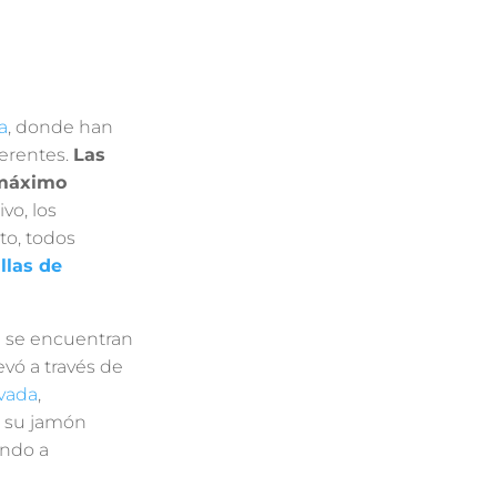
a
, donde han
ferentes.
Las
 máximo
vo, los
to, todos
llas de
a se encuentran
evó a través de
evada
,
r su jamón
ando a