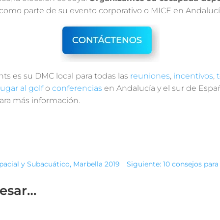
a como parte de su evento corporativo o MICE en Andalucí
nts es su DMC local para todas las
reuniones
,
incentivos
,
jugar al golf
o
conferencias
en Andalucía y el sur de Esp
ara más información.
acial y Subacuático, Marbella 2019
Siguiente: 10 consejos par
resar…