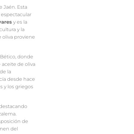
e Jaén. Esta
u espectacular
vares
y es la
ultura y la
 oliva proviene
a Bético, donde
aceite de oliva
de la
ucía desde hace
 y los griegos
 destacando
zalema.
sposición de
enen del