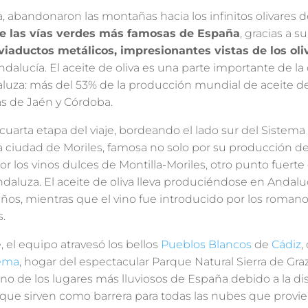
a, abandonaron las montañas hacia los infinitos olivares d
e las vías verdes más famosas de España
, gracias a s
 viaductos metálicos, impresionantes vistas de los oli
dalucía. El aceite de oliva es una parte importante de la c
uza: más del 53% de la producción mundial de aceite de
as de Jaén y Córdoba.
 cuarta etapa del viaje, bordeando el lado sur del Sistem
 ciudad de Moriles, famosa no solo por su producción de 
r los vinos dulces de Montilla-Moriles, otro punto fuerte 
daluza. El aceite de oliva lleva produciéndose en Andal
os, mientras que el vino fue introducido por los romanos
.
e, el equipo atravesó los bellos
Pueblos Blancos
de
Cádiz
,
lema
, hogar del espectacular Parque Natural Sierra de Gra
no de los lugares más lluviosos de España debido a la di
que sirven como barrera para todas las nubes que provi