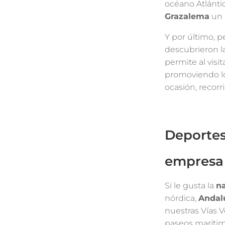
océano Atlántic
Grazalema
un 
Y por último, 
descubrieron l
permite al visit
promoviendo lo
ocasión, recorr
Deportes
empresa
Si le gusta la
na
nórdica,
Andalu
nuestras Vías V
paseos marítimo