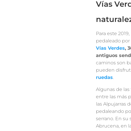
Vías Ver
naturale
Para este 2019,
pedaleado por a
Vías Verdes
, 
antiguos sende
caminos son ba
pueden disfruta
ruedas
.
Algunas de las 
entre las más p
las Alpujarras 
pedaleando por
serrano. En su 
Abrucena, en la