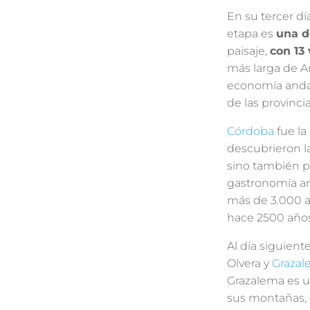
En su tercer dí
etapa es
una d
paisaje,
con 13
más larga de An
economía andal
de las provinci
Córdoba
fue la
descubrieron la
sino también po
gastronomía an
más de 3.000 añ
hace 2500 años
Al día siguient
Olvera y
Graza
Grazalema es u
sus montañas, 