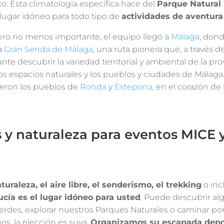
o. Esta climatología específica hace del
Parque Natural 
lugar idóneo para todo tipo de
actividades de aventura
pero no menos importante, el equipo llegó a
Málaga
, don
a
Gran Senda de Málaga
, una ruta pionera que, a través d
ante descubrir la variedad territorial y ambiental de la pro
s espacios naturales y los pueblos y ciudades de Málaga.
ieron los pueblos de
Ronda
y
Estepona
, en el corazón de 
 y naturaleza para eventos MICE 
turaleza, el aire libre, el senderismo, el trekking
o inc
cía es el lugar idóneo para usted
. Puede descubrir al
erdes, explorar nuestros Parques Naturales o caminar por
s, la elección es suya.
Organizamos su escapada depo