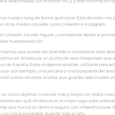
aña relacionadas con el sector MICE y otra información
emos nuestro blog de forma quincenal. Esta decisión nos 
 en otros medios sociales como Linkedin e Instagram.
 en Linkedin ha sido regular y consistente desde el pri
lidar nuestra posición.
ensamos que puede ser divertido si mostramos esos deta
estinos en Andalucía, un punto de vista inesperado que 
 sur de España. Estas imágenes podrían utilizarse para a
lucía -por ejemplo, una yincana o una búsqueda del te
ención a esos secretos ocultos que guarda cada ciudad u
un único objetivo: conectar más y mejor con todos nuestr
strarles por qué Andalucía es el mejor lugar para celebra
 más que nunca un destino seguro, con infraestructuras 
 y un clima envidiable durante todo el año.