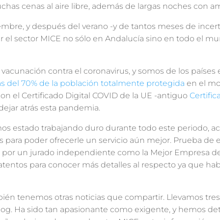
chas cenas al aire libre, además de largas noches con a
mbre, y después del verano -y de tantos meses de incer
r el sector MICE no sólo en Andalucía sino en todo el m
 vacunación contra el coronavirus, y somos de los paíse
s del 70% de la población totalmente protegida
en el mo
con el Certificado Digital COVID de la UE -antiguo
Certific
a dejar atrás esta pandemia.
os estado trabajando duro durante todo este periodo, ac
 para poder ofrecerle un servicio aún mejor. Prueba de 
por un jurado independiente como la Mejor Empresa de
atentos para conocer más detalles al respecto ya que ha
ién tenemos otras noticias que compartir. Llevamos tre
g. Ha sido tan apasionante como exigente, y hemos deta