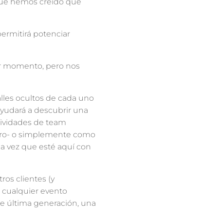
 que hemos creído que
permitirá potenciar
mer momento, pero nos
lles ocultos de cada uno
ayudará a descubrir una
ctividades de team
soro- o simplemente como
na vez que esté aquí con
os clientes (y
r cualquier evento
de última generación, una