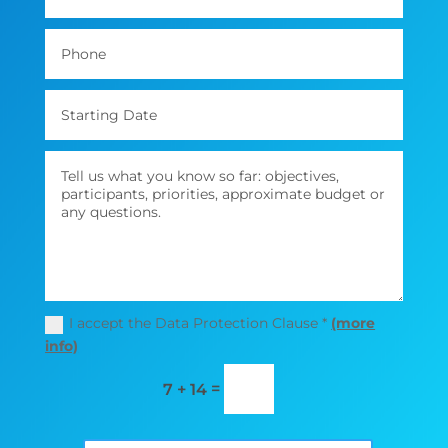
I accept the Data Protection Clause *
(more
info)
=
7 + 14