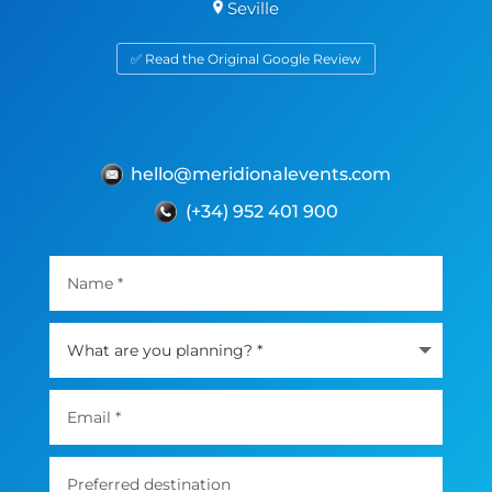
Seville
✅ Read the Original Google Review