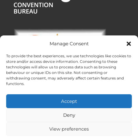
Manage Consent
To provide the best experiences, we use technologies like cookies to
store and/or access device information. Consenting to these
technologies will allow us to process data such as browsing
behaviour or unique IDs on this site. Not consenting or
withdrawing consent, may adversely affect certain features and
functions.
Oficinas:
Malaga
|
Valencia
|
Burgos
Eventos corporativos en toda España
Accept
Hecho con ❤ en Andalucía
Meridional Events ® 2026
Deny
View preferences