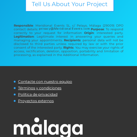
Tell Us About Your Project
Responsible
: Meridional Events SL. c/ Pelayo, Málaga (29009) DPO
contact details:
Purpose
: To respond
correctly to your request for information
Origin
: interested party.
Legitimation
: Legitimate interest in answering your queries and
managing your appointments.
Recipients
: personal data will not be
disclosed to third parties unless required by law or with the prior
consent of the interested party.
Rights
: You may exercise your rights of
access, rectification, deletion, opposition, portability and limitation of
processing, as explained in the Additional Information.
Contacte con nuestro equipo
Términos y condiciones
Política de privacidad
Proyectos externos