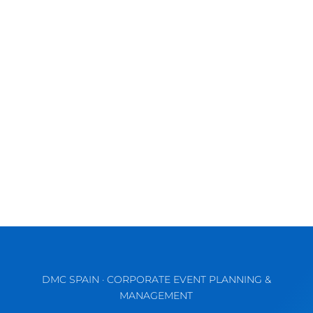
La Costa del Sol es mundialmente conocida
por tener playas impresionantes, un clima
soleado y un paisaje pintoresco....
DMC SPAIN · CORPORATE EVENT PLANNING &
MANAGEMENT