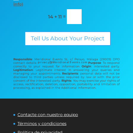
info)
=
14 + 11
Tell Us About Your Project
Responsible
: Meridional Events SL. c/ Pelayo, Málaga (29009) DPO
contact details:
Purpose
: To respond
correctly to your request for information
Origin
: interested party.
Legitimation
: Legitimate interest in answering your queries and
managing your appointments.
Recipients
: personal data will not be
disclosed to third parties unless required by law or with the prior
consent of the interested party.
Rights
: You may exercise your rights of
access, rectification, deletion, opposition, portability and limitation of
processing, as explained in the Additional Information.
Contacte con nuestro equipo
Términos y condiciones
Política de privacidad