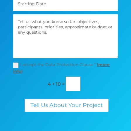
I accept the Data Protection Clause *
(more
info)
=
4 + 10
Tell Us About Your Project