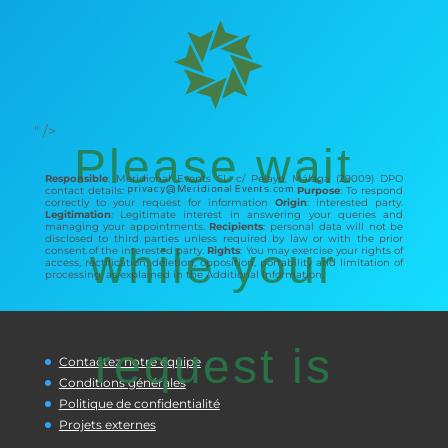
" />
Please wait
Responsible
: Meridional Events SL. c/ Pelayo, Málaga (29009) DPO
contact details:
Purpose
: To respond
correctly to your request for information
Origin
: interested party.
Legitimation
: Legitimate interest in answering your queries and
managing your appointments.
Recipients
: personal data will not be
disclosed to third parties unless required by law or with the prior
while your
consent of the interested party.
Rights
: You may exercise your rights of
access, rectification, deletion, opposition, portability and limitation of
processing, as explained in the Additional Information.
request is
Contactez notre équipe
Conditions générales
Politique de confidentialité
Projets externes