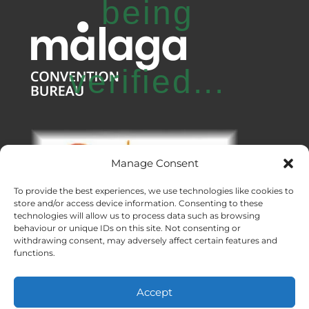
being
verified...
Manage Consent
To provide the best experiences, we use technologies like cookies to
store and/or access device information. Consenting to these
technologies will allow us to process data such as browsing
behaviour or unique IDs on this site. Not consenting or
withdrawing consent, may adversely affect certain features and
functions.
Bureaux :
Malaga
|
Valence
|
Burgos
Services DMC dans toute l’Espagne
Accept
Créé avec ❤ en Andalousie
Meridional Events ® 2026