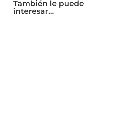
También le puede
interesar…
2020 a été une année très difficile pour le
tourisme mondial. Mais le tourisme reste une
partie très importante de...