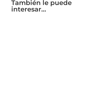
También le puede
interesar…
En Meridional Events hemos escrito varias
veces sobre Sevilla y sus infinitas
posibilidades como destino deportivo....