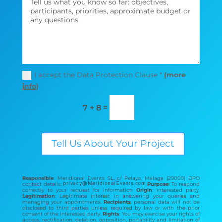
I accept the Data Protection Clause *
(more
info)
=
7 + 8
Tell Us About Your Project
Responsible
: Meridional Events SL. c/ Pelayo, Málaga (29009) DPO
contact details:
Purpose
: To respond
correctly to your request for information
Origin
: interested party.
Legitimation
: Legitimate interest in answering your queries and
managing your appointments.
Recipients
: personal data will not be
disclosed to third parties unless required by law or with the prior
consent of the interested party.
Rights
: You may exercise your rights of
access, rectification, deletion, opposition, portability and limitation of