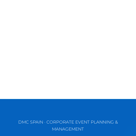
Llega de nuevo esta época tan especial del
año, y desde Meridional Events queremos
darles las gracias a todos por...
DMC SPAIN · CORPORATE EVENT PLANNING &
MANAGEMENT