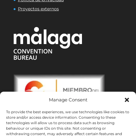
Proyectos externos
Manage Consent
To provide the best experiences, we use technologies like cookies to
store and/or access device information. Consenting to these
technologies will allow us to process data such as browsing
behaviour or unique IDs on this site. Not consenting or
withdrawing consent, may adversely affect certain features and
Oficinas:
Malaga
|
Valencia
|
Burgos