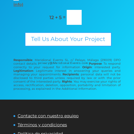
info)
=
12 + 5
Tell Us About Your Project
Responsible
: Meridional Events SL. c/ Pelayo, Málaga (29009) DPO
contact details:
Purpose
: To respond
correctly to your request for information
Origin
: interested party.
Legitimation
: Legitimate interest in answering your queries and
managing your appointments.
Recipients
: personal data will not be
disclosed to third parties unless required by law or with the prior
consent of the interested party.
Rights
: You may exercise your rights of
access, rectification, deletion, opposition, portability and limitation of
processing, as explained in the Additional Information.
Contacte con nuestro equipo
Términos y condiciones
Política de privacidad