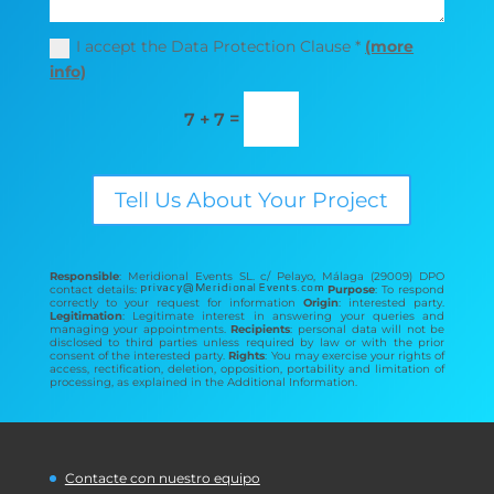
I accept the Data Protection Clause *
(more
info)
=
7 + 7
Tell Us About Your Project
Responsible
: Meridional Events SL. c/ Pelayo, Málaga (29009) DPO
contact details:
Purpose
: To respond
correctly to your request for information
Origin
: interested party.
Legitimation
: Legitimate interest in answering your queries and
managing your appointments.
Recipients
: personal data will not be
disclosed to third parties unless required by law or with the prior
consent of the interested party.
Rights
: You may exercise your rights of
access, rectification, deletion, opposition, portability and limitation of
processing, as explained in the Additional Information.
Contacte con nuestro equipo