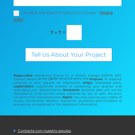
I accept the Data Protection Clause *
(more
info)
=
7 + 7
Tell Us About Your Project
Responsible
: Meridional Events SL. c/ Pelayo, Málaga (29009) DPO
contact details:
Purpose
: To respond
correctly to your request for information
Origin
: interested party.
Legitimation
: Legitimate interest in answering your queries and
managing your appointments.
Recipients
: personal data will not be
disclosed to third parties unless required by law or with the prior
consent of the interested party.
Rights
: You may exercise your rights of
access, rectification, deletion, opposition, portability and limitation of
processing, as explained in the Additional Information.
Contacte con nuestro equipo